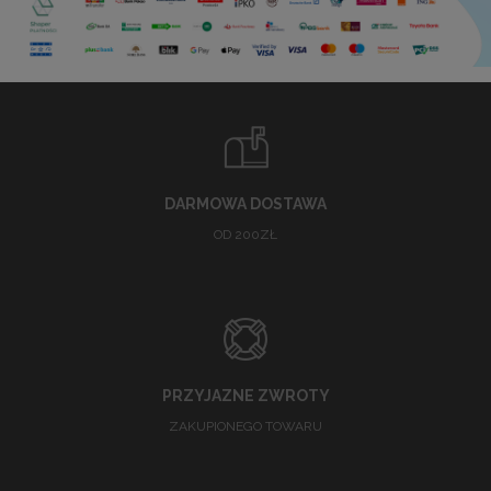
DARMOWA DOSTAWA
OD 200ZŁ
PRZYJAZNE ZWROTY
ZAKUPIONEGO TOWARU