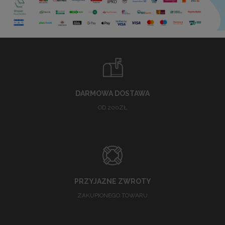
DARMOWA DOSTAWA
OD 200ZŁ
PRZYJAZNE ZWROTY
ZAKUPIONEGO TOWARU