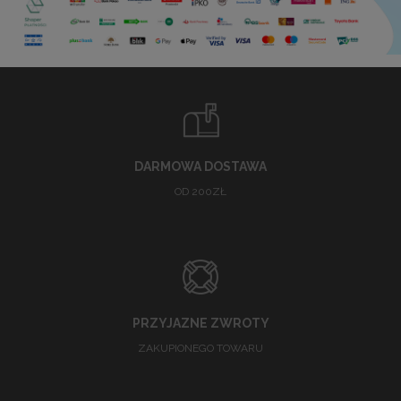
DARMOWA DOSTAWA
OD 200ZŁ
PRZYJAZNE ZWROTY
ZAKUPIONEGO TOWARU