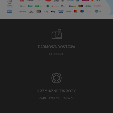
DARMOWA DOSTAWA
OD 200ZŁ
PRZYJAZNE ZWROTY
ZAKUPIONEGO TOWARU