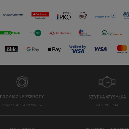
PRZYJAZNE ZWROTY
SZYBKA WYSYŁKA
ZAKUPIONEGO TOWARU
ZAMÓWIENIA
MOJE KONTO
PŁATNOŚCI I DOSTAWA