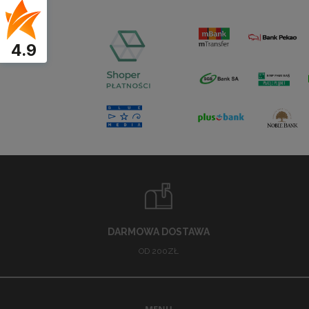
4.9
DARMOWA DOSTAWA
OD 200ZŁ
MENU