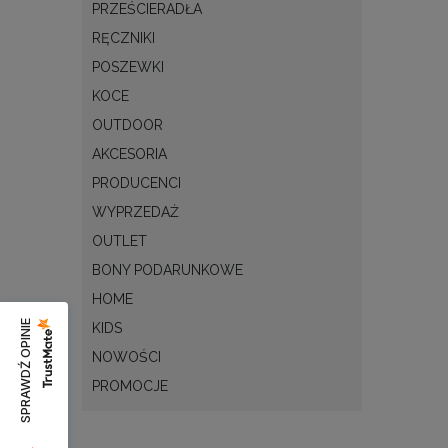
PRZEŚCIERADŁA
RĘCZNIKI
POSZEWKI
KOCE
OUTDOOR
AKCESORIA
PRODUCENCI
WYPRZEDAŻ
OUTLET
BONY PODARUNKOWE
HOME
SPRAWDŹ OPINIE
KIDS
NOWOŚCI
PROMOCJE