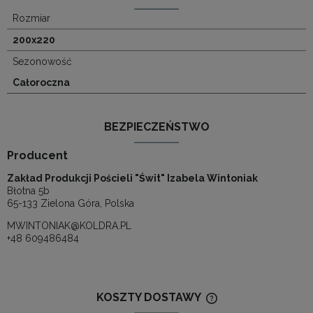
Rozmiar
200x220
Sezonowość
Całoroczna
BEZPIECZEŃSTWO
Producent
Zakład Produkcji Pościeli "Świt" Izabela Wintoniak
Błotna 5b
65-133 Zielona Góra, Polska
MWINTONIAK@KOLDRA.PL
+48 609486484
KOSZTY DOSTAWY
CENA NIE ZAWIERA