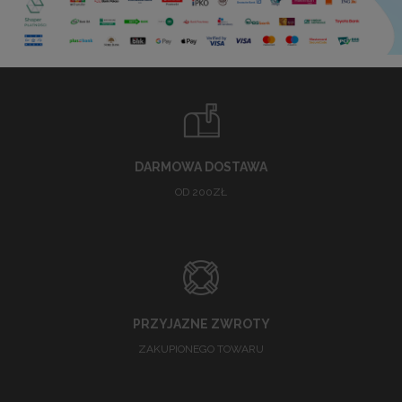
DARMOWA DOSTAWA
OD 200ZŁ
PRZYJAZNE ZWROTY
ZAKUPIONEGO TOWARU